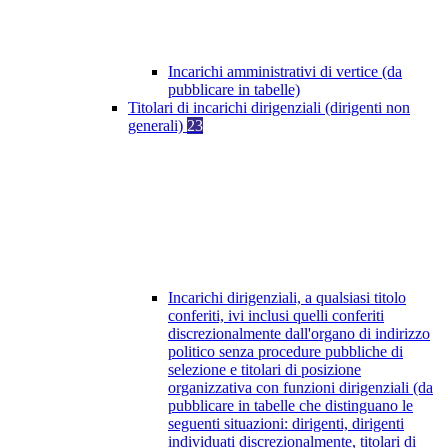
Incarichi amministrativi di vertice (da
pubblicare in tabelle)
Titolari di incarichi dirigenziali (dirigenti non
generali)
23
Incarichi dirigenziali, a qualsiasi titolo
conferiti, ivi inclusi quelli conferiti
discrezionalmente dall'organo di indirizzo
politico senza procedure pubbliche di
selezione e titolari di posizione
organizzativa con funzioni dirigenziali (da
pubblicare in tabelle che distinguano le
seguenti situazioni: dirigenti, dirigenti
individuati discrezionalmente, titolari di