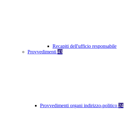
Recapiti dell'ufficio responsabile
Provvedimenti
43
Provvedimenti organi indirizzo-politico
24