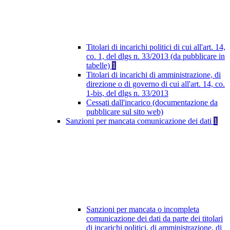
Titolari di incarichi politici di cui all'art. 14,
co. 1, del dlgs n. 33/2013 (da pubblicare in
tabelle)
1
Titolari di incarichi di amministrazione, di
direzione o di governo di cui all'art. 14, co.
1-bis, del dlgs n. 33/2013
Cessati dall'incarico (documentazione da
pubblicare sul sito web)
Sanzioni per mancata comunicazione dei dati
1
Sanzioni per mancata o incompleta
comunicazione dei dati da parte dei titolari
di incarichi politici, di amministrazione, di