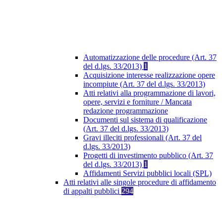
Automatizzazione delle procedure (Art. 37
del d.lgs. 33/2013)
1
Acquisizione interesse realizzazione opere
incompiute (Art. 37 del d.lgs. 33/2013)
Atti relativi alla programmazione di lavori,
opere, servizi e forniture / Mancata
redazione programmazione
Documenti sul sistema di qualificazione
(Art. 37 del d.lgs. 33/2013)
Gravi illeciti professionali (Art. 37 del
d.lgs. 33/2013)
Progetti di investimento pubblico (Art. 37
del d.lgs. 33/2013)
1
Affidamenti Servizi pubblici locali (SPL)
Atti relativi alle singole procedure di affidamento
di appalti pubblici
294