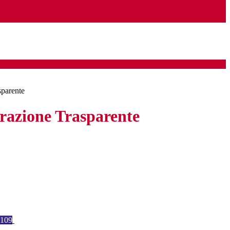
sparente
azione Trasparente
109