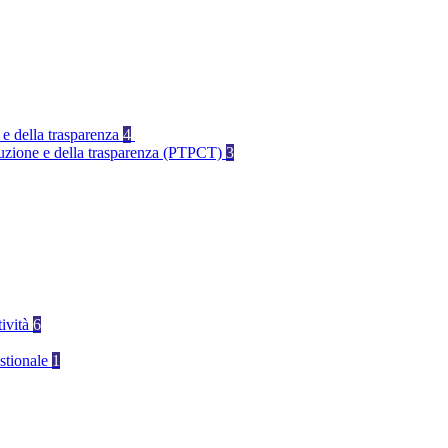
 e della trasparenza
4
rruzione e della trasparenza (PTPCT)
3
tività
6
stionale
1