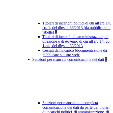
Titolari di incarichi politici di cui all'art. 14,
co. 1, del dlgs n. 33/2013 (da pubblicare in
tabelle)
1
Titolari di incarichi di amministrazione, di
direzione o di governo di cui all'art. 14, co.
1-bis, del dlgs n. 33/2013
Cessati dall'incarico (documentazione da
pubblicare sul sito web)
Sanzioni per mancata comunicazione dei dati
1
Sanzioni per mancata o incompleta
comunicazione dei dati da parte dei titolari
di incarichi politici, di amministrazione, di