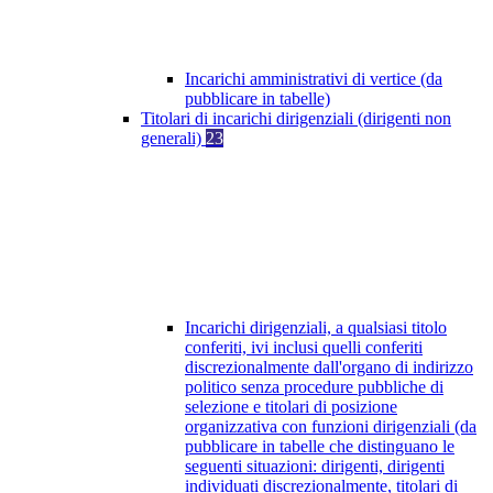
Incarichi amministrativi di vertice (da
pubblicare in tabelle)
Titolari di incarichi dirigenziali (dirigenti non
generali)
23
Incarichi dirigenziali, a qualsiasi titolo
conferiti, ivi inclusi quelli conferiti
discrezionalmente dall'organo di indirizzo
politico senza procedure pubbliche di
selezione e titolari di posizione
organizzativa con funzioni dirigenziali (da
pubblicare in tabelle che distinguano le
seguenti situazioni: dirigenti, dirigenti
individuati discrezionalmente, titolari di