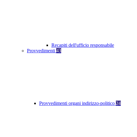
Recapiti dell'ufficio responsabile
Provvedimenti
43
Provvedimenti organi indirizzo-politico
24