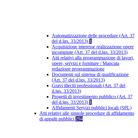
Automatizzazione delle procedure (Art. 37
del d.lgs. 33/2013)
1
Acquisizione interesse realizzazione opere
incompiute (Art. 37 del d.lgs. 33/2013)
Atti relativi alla programmazione di lavori,
opere, servizi e forniture / Mancata
redazione programmazione
Documenti sul sistema di qualificazione
(Art. 37 del d.lgs. 33/2013)
Gravi illeciti professionali (Art. 37 del
d.lgs. 33/2013)
Progetti di investimento pubblico (Art. 37
del d.lgs. 33/2013)
1
Affidamenti Servizi pubblici locali (SPL)
Atti relativi alle singole procedure di affidamento
di appalti pubblici
294