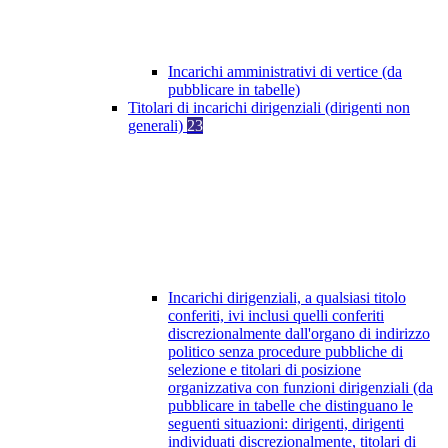
Incarichi amministrativi di vertice (da
pubblicare in tabelle)
Titolari di incarichi dirigenziali (dirigenti non
generali)
23
Incarichi dirigenziali, a qualsiasi titolo
conferiti, ivi inclusi quelli conferiti
discrezionalmente dall'organo di indirizzo
politico senza procedure pubbliche di
selezione e titolari di posizione
organizzativa con funzioni dirigenziali (da
pubblicare in tabelle che distinguano le
seguenti situazioni: dirigenti, dirigenti
individuati discrezionalmente, titolari di