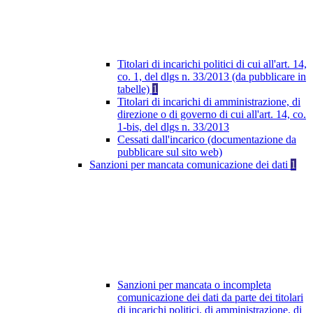
Titolari di incarichi politici di cui all'art. 14,
co. 1, del dlgs n. 33/2013 (da pubblicare in
tabelle)
1
Titolari di incarichi di amministrazione, di
direzione o di governo di cui all'art. 14, co.
1-bis, del dlgs n. 33/2013
Cessati dall'incarico (documentazione da
pubblicare sul sito web)
Sanzioni per mancata comunicazione dei dati
1
Sanzioni per mancata o incompleta
comunicazione dei dati da parte dei titolari
di incarichi politici, di amministrazione, di