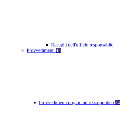
Recapiti dell'ufficio responsabile
Provvedimenti
43
Provvedimenti organi indirizzo-politico
24