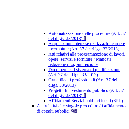
Automatizzazione delle procedure (Art. 37
del d.lgs. 33/2013)
1
Acquisizione interesse realizzazione opere
incompiute (Art. 37 del d.lgs. 33/2013)
Atti relativi alla programmazione di lavori,
opere, servizi e forniture / Mancata
redazione programmazione
Documenti sul sistema di qualificazione
(Art. 37 del d.lgs. 33/2013)
Gravi illeciti professionali (Art. 37 del
d.lgs. 33/2013)
Progetti di investimento pubblico (Art. 37
del d.lgs. 33/2013)
1
Affidamenti Servizi pubblici locali (SPL)
Atti relativi alle singole procedure di affidamento
di appalti pubblici
294