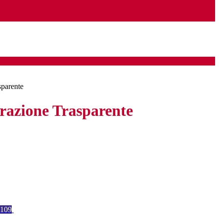
sparente
azione Trasparente
109