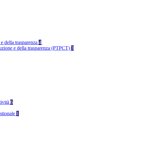
 e della trasparenza
4
rruzione e della trasparenza (PTPCT)
3
tività
6
stionale
1