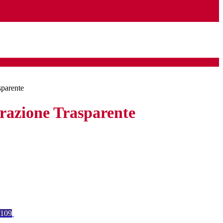
sparente
azione Trasparente
109