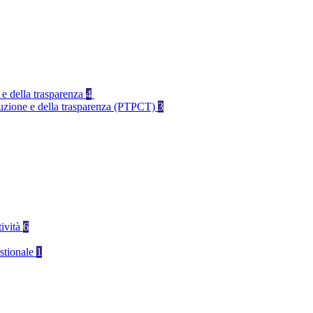
 e della trasparenza
4
rruzione e della trasparenza (PTPCT)
3
tività
6
stionale
1