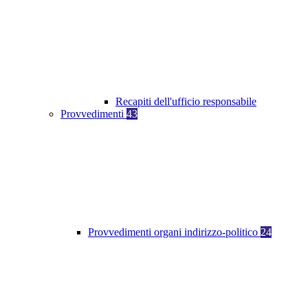
Recapiti dell'ufficio responsabile
Provvedimenti
43
Provvedimenti organi indirizzo-politico
24