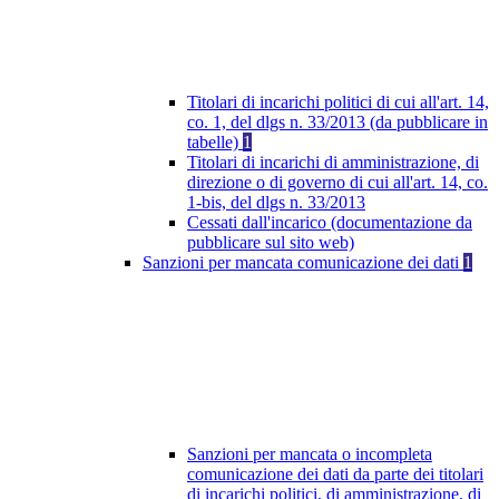
Titolari di incarichi politici di cui all'art. 14,
co. 1, del dlgs n. 33/2013 (da pubblicare in
tabelle)
1
Titolari di incarichi di amministrazione, di
direzione o di governo di cui all'art. 14, co.
1-bis, del dlgs n. 33/2013
Cessati dall'incarico (documentazione da
pubblicare sul sito web)
Sanzioni per mancata comunicazione dei dati
1
Sanzioni per mancata o incompleta
comunicazione dei dati da parte dei titolari
di incarichi politici, di amministrazione, di