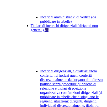
Incarichi amministrativi di vertice (da
pubblicare in tabelle)
Titolari di incarichi dirigenziali (dirigenti non
generali)
23
Incarichi dirigenziali, a qualsiasi titolo
conferiti, ivi inclusi quelli conferiti
discrezionalmente dall'organo di indirizzo
politico senza procedure pubbliche di
selezione e titolari di posizione
organizzativa con funzioni dirigenziali (da
pubblicare in tabelle che distinguano le
seguenti situazioni: dirigenti, dirigenti
individuati discrezionalmente, titolari di