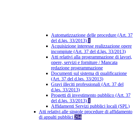
Automatizzazione delle procedure (Art. 37
del d.lgs. 33/2013)
1
Acquisizione interesse realizzazione opere
incompiute (Art. 37 del d.lgs. 33/2013)
Atti relativi alla programmazione di lavori,
opere, servizi e forniture / Mancata
redazione programmazione
Documenti sul sistema di qualificazione
(Art. 37 del d.lgs. 33/2013)
Gravi illeciti professionali (Art. 37 del
d.lgs. 33/2013)
Progetti di investimento pubblico (Art. 37
del d.lgs. 33/2013)
1
Affidamenti Servizi pubblici locali (SPL)
Atti relativi alle singole procedure di affidamento
di appalti pubblici
294