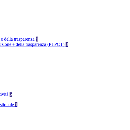
 e della trasparenza
4
rruzione e della trasparenza (PTPCT)
3
tività
6
stionale
1