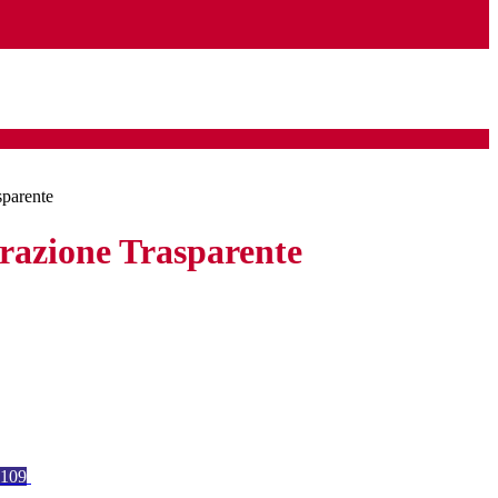
sparente
azione Trasparente
109