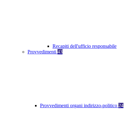
Recapiti dell'ufficio responsabile
Provvedimenti
43
Provvedimenti organi indirizzo-politico
24