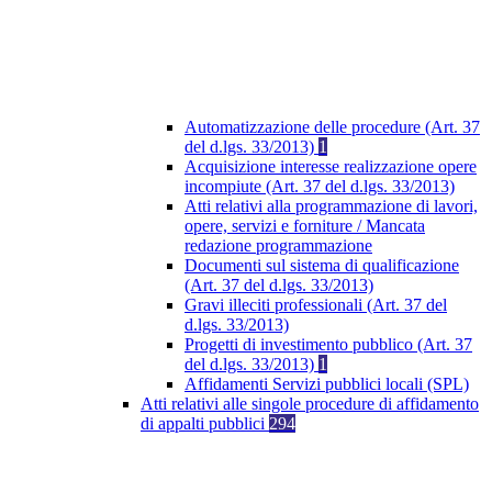
Automatizzazione delle procedure (Art. 37
del d.lgs. 33/2013)
1
Acquisizione interesse realizzazione opere
incompiute (Art. 37 del d.lgs. 33/2013)
Atti relativi alla programmazione di lavori,
opere, servizi e forniture / Mancata
redazione programmazione
Documenti sul sistema di qualificazione
(Art. 37 del d.lgs. 33/2013)
Gravi illeciti professionali (Art. 37 del
d.lgs. 33/2013)
Progetti di investimento pubblico (Art. 37
del d.lgs. 33/2013)
1
Affidamenti Servizi pubblici locali (SPL)
Atti relativi alle singole procedure di affidamento
di appalti pubblici
294