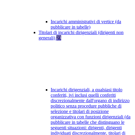
Incarichi amministrativi di vertice (da
pubblicare in tabelle)
Titolari di incarichi dirigenziali (dirigenti non
generali)
23
Incarichi dirigenziali, a qualsiasi titolo
conferiti, ivi inclusi quelli conferiti
discrezionalmente dall'organo di indirizzo
politico senza procedure pubbliche di
selezione e titolari di posizione
organizzativa con funzioni dirigenziali (da
pubblicare in tabelle che distinguano le
seguenti situazioni: dirigenti, dirigenti
individuati discrezionalmente, titolari di