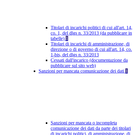
Titolari di incarichi politici di cui all'art. 14,
co. 1, del dlgs n. 33/2013 (da pubblicare in
tabelle)
1
Titolari di incarichi di amministrazione, di
direzione o di governo di cui all'art. 14, co.
1-bis, del dlgs n. 33/2013
Cessati dall'incarico (documentazione da
pubblicare sul sito web)
Sanzioni per mancata comunicazione dei dati
1
Sanzioni per mancata o incompleta
comunicazione dei dati da parte dei titolari
di incarichi politici, di amministrazione, di