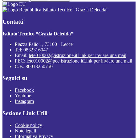
Istituto Tecnico “Grazia Deledda”
Contatti
Istituto Tecnico “Grazia Deledda”
Piazza Palio 1, 73100 - Lecce
Tel:
0832316047
Email:
lete010002@istruzione.it
Link per inviare una mail
PEC:
lete010002@pec.istruzione.it
Link per inviare una mail
C.F.: 80013250750
Seguici su
Facebook
Youtube
Instagram
Sezione Link Utili
Cookie policy
Note legali
Informativa Privacy