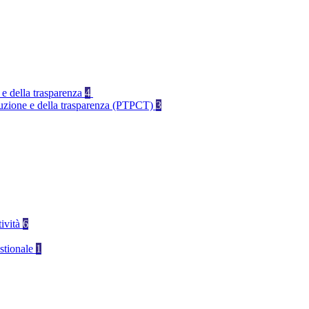
 e della trasparenza
4
rruzione e della trasparenza (PTPCT)
3
tività
6
stionale
1