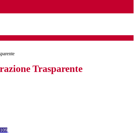
sparente
azione Trasparente
109