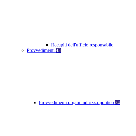
Recapiti dell'ufficio responsabile
Provvedimenti
43
Provvedimenti organi indirizzo-politico
24