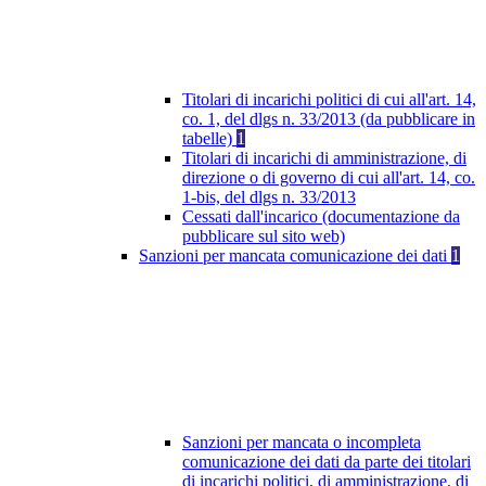
Titolari di incarichi politici di cui all'art. 14,
co. 1, del dlgs n. 33/2013 (da pubblicare in
tabelle)
1
Titolari di incarichi di amministrazione, di
direzione o di governo di cui all'art. 14, co.
1-bis, del dlgs n. 33/2013
Cessati dall'incarico (documentazione da
pubblicare sul sito web)
Sanzioni per mancata comunicazione dei dati
1
Sanzioni per mancata o incompleta
comunicazione dei dati da parte dei titolari
di incarichi politici, di amministrazione, di