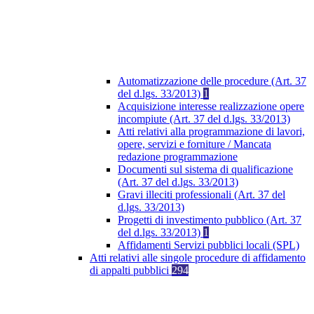
Automatizzazione delle procedure (Art. 37
del d.lgs. 33/2013)
1
Acquisizione interesse realizzazione opere
incompiute (Art. 37 del d.lgs. 33/2013)
Atti relativi alla programmazione di lavori,
opere, servizi e forniture / Mancata
redazione programmazione
Documenti sul sistema di qualificazione
(Art. 37 del d.lgs. 33/2013)
Gravi illeciti professionali (Art. 37 del
d.lgs. 33/2013)
Progetti di investimento pubblico (Art. 37
del d.lgs. 33/2013)
1
Affidamenti Servizi pubblici locali (SPL)
Atti relativi alle singole procedure di affidamento
di appalti pubblici
294