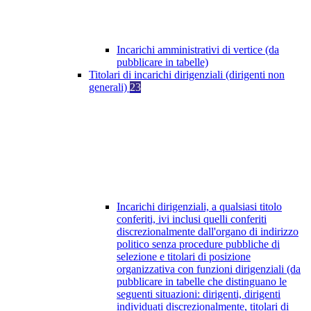
Incarichi amministrativi di vertice (da
pubblicare in tabelle)
Titolari di incarichi dirigenziali (dirigenti non
generali)
23
Incarichi dirigenziali, a qualsiasi titolo
conferiti, ivi inclusi quelli conferiti
discrezionalmente dall'organo di indirizzo
politico senza procedure pubbliche di
selezione e titolari di posizione
organizzativa con funzioni dirigenziali (da
pubblicare in tabelle che distinguano le
seguenti situazioni: dirigenti, dirigenti
individuati discrezionalmente, titolari di