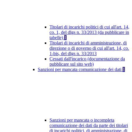
Titolari di incarichi politici di cui all'art. 14,
co. 1, del dlgs n. 33/2013 (da pubblicare in
tabelle)
1
Titolari di incarichi di amministrazione, di
direzione o di governo di cui all'art. 14, co.
1-bis, del dlgs n. 33/2013
Cessati dall'incarico (documentazione da
pubblicare sul sito web)
Sanzioni per mancata comunicazione dei dati
1
Sanzioni per mancata o incompleta
comunicazione dei dati da parte dei titolari
di incarichi politici, di amministrazione, di