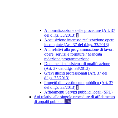
Automatizzazione delle procedure (Art. 37
del d.lgs. 33/2013)
1
Acquisizione interesse realizzazione opere
incompiute (Art. 37 del d.lgs. 33/2013)
Atti relativi alla programmazione di lavori,
opere, servizi e forniture / Mancata
redazione programmazione
Documenti sul sistema di qualificazione
(Art. 37 del d.lgs. 33/2013)
Gravi illeciti professionali (Art. 37 del
d.lgs. 33/2013)
Progetti di investimento pubblico (Art. 37
del d.lgs. 33/2013)
1
Affidamenti Servizi pubblici locali (SPL)
Atti relativi alle singole procedure di affidamento
di appalti pubblici
294