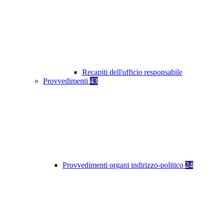
Recapiti dell'ufficio responsabile
Provvedimenti
43
Provvedimenti organi indirizzo-politico
24