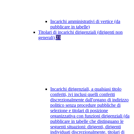
Incarichi amministrativi di vertice (da
pubblicare in tabelle)
Titolari di incarichi dirigenziali (dirigenti non
generali)
23
Incarichi dirigenziali, a qualsiasi titolo
conferiti, ivi inclusi quelli conferiti
discrezionalmente dall'organo di indirizzo
politico senza procedure pubbliche di
selezione e titolari di posizione
organizzativa con funzioni dirigenziali (da
pubblicare in tabelle che distinguano le
seguenti situazioni: dirigenti, dirigenti
individuati discrezionalmente, titolari di