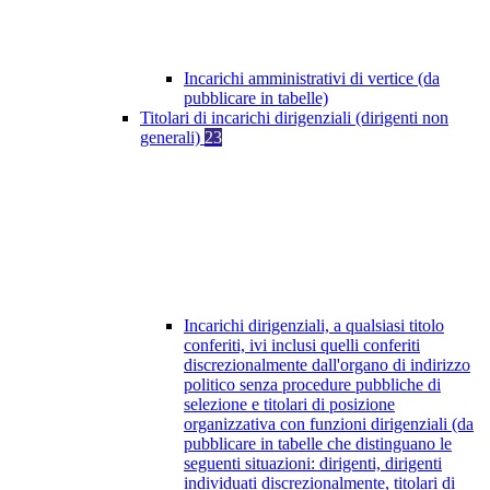
Incarichi amministrativi di vertice (da
pubblicare in tabelle)
Titolari di incarichi dirigenziali (dirigenti non
generali)
23
Incarichi dirigenziali, a qualsiasi titolo
conferiti, ivi inclusi quelli conferiti
discrezionalmente dall'organo di indirizzo
politico senza procedure pubbliche di
selezione e titolari di posizione
organizzativa con funzioni dirigenziali (da
pubblicare in tabelle che distinguano le
seguenti situazioni: dirigenti, dirigenti
individuati discrezionalmente, titolari di