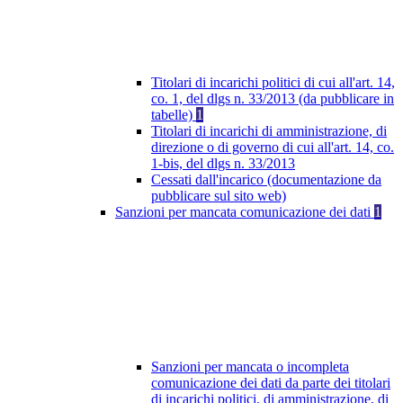
Titolari di incarichi politici di cui all'art. 14,
co. 1, del dlgs n. 33/2013 (da pubblicare in
tabelle)
1
Titolari di incarichi di amministrazione, di
direzione o di governo di cui all'art. 14, co.
1-bis, del dlgs n. 33/2013
Cessati dall'incarico (documentazione da
pubblicare sul sito web)
Sanzioni per mancata comunicazione dei dati
1
Sanzioni per mancata o incompleta
comunicazione dei dati da parte dei titolari
di incarichi politici, di amministrazione, di