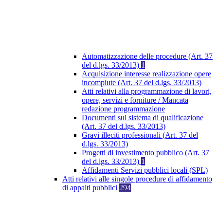
Automatizzazione delle procedure (Art. 37
del d.lgs. 33/2013)
1
Acquisizione interesse realizzazione opere
incompiute (Art. 37 del d.lgs. 33/2013)
Atti relativi alla programmazione di lavori,
opere, servizi e forniture / Mancata
redazione programmazione
Documenti sul sistema di qualificazione
(Art. 37 del d.lgs. 33/2013)
Gravi illeciti professionali (Art. 37 del
d.lgs. 33/2013)
Progetti di investimento pubblico (Art. 37
del d.lgs. 33/2013)
1
Affidamenti Servizi pubblici locali (SPL)
Atti relativi alle singole procedure di affidamento
di appalti pubblici
294