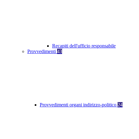
Recapiti dell'ufficio responsabile
Provvedimenti
43
Provvedimenti organi indirizzo-politico
24