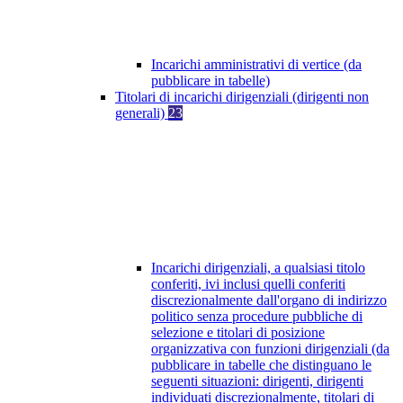
Incarichi amministrativi di vertice (da
pubblicare in tabelle)
Titolari di incarichi dirigenziali (dirigenti non
generali)
23
Incarichi dirigenziali, a qualsiasi titolo
conferiti, ivi inclusi quelli conferiti
discrezionalmente dall'organo di indirizzo
politico senza procedure pubbliche di
selezione e titolari di posizione
organizzativa con funzioni dirigenziali (da
pubblicare in tabelle che distinguano le
seguenti situazioni: dirigenti, dirigenti
individuati discrezionalmente, titolari di