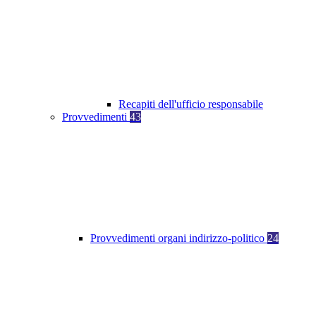
Recapiti dell'ufficio responsabile
Provvedimenti
43
Provvedimenti organi indirizzo-politico
24