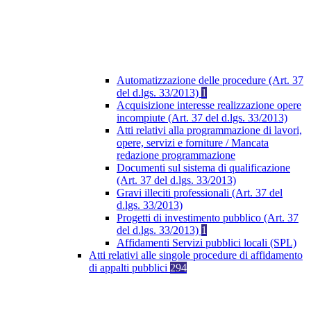
Automatizzazione delle procedure (Art. 37
del d.lgs. 33/2013)
1
Acquisizione interesse realizzazione opere
incompiute (Art. 37 del d.lgs. 33/2013)
Atti relativi alla programmazione di lavori,
opere, servizi e forniture / Mancata
redazione programmazione
Documenti sul sistema di qualificazione
(Art. 37 del d.lgs. 33/2013)
Gravi illeciti professionali (Art. 37 del
d.lgs. 33/2013)
Progetti di investimento pubblico (Art. 37
del d.lgs. 33/2013)
1
Affidamenti Servizi pubblici locali (SPL)
Atti relativi alle singole procedure di affidamento
di appalti pubblici
294