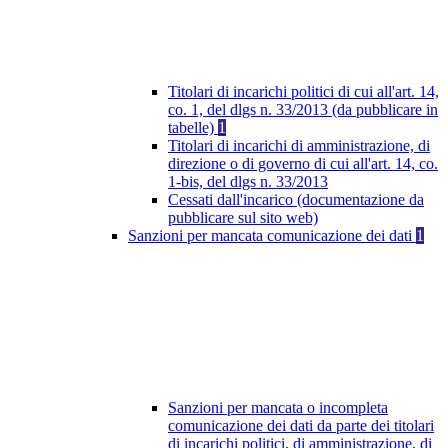
Titolari di incarichi politici di cui all'art. 14,
co. 1, del dlgs n. 33/2013 (da pubblicare in
tabelle)
1
Titolari di incarichi di amministrazione, di
direzione o di governo di cui all'art. 14, co.
1-bis, del dlgs n. 33/2013
Cessati dall'incarico (documentazione da
pubblicare sul sito web)
Sanzioni per mancata comunicazione dei dati
1
Sanzioni per mancata o incompleta
comunicazione dei dati da parte dei titolari
di incarichi politici, di amministrazione, di