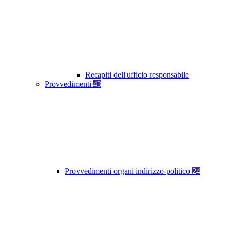
Recapiti dell'ufficio responsabile
Provvedimenti
43
Provvedimenti organi indirizzo-politico
24