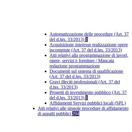
Automatizzazione delle procedure (Art. 37
del d.lgs. 33/2013)
1
Acquisizione interesse realizzazione opere
incompiute (Art. 37 del d.lgs. 33/2013)
Atti relativi alla programmazione di lavori,
opere, servizi e forniture / Mancata
redazione programmazione
Documenti sul sistema di qualificazione
(Art. 37 del d.lgs. 33/2013)
Gravi illeciti professionali (Art. 37 del
d.lgs. 33/2013)
Progetti di investimento pubblico (Art. 37
del d.lgs. 33/2013)
1
Affidamenti Servizi pubblici locali (SPL)
Atti relativi alle singole procedure di affidamento
di appalti pubblici
294