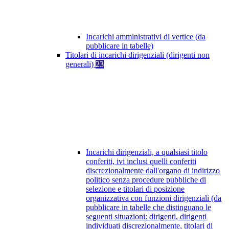
Incarichi amministrativi di vertice (da
pubblicare in tabelle)
Titolari di incarichi dirigenziali (dirigenti non
generali)
23
Incarichi dirigenziali, a qualsiasi titolo
conferiti, ivi inclusi quelli conferiti
discrezionalmente dall'organo di indirizzo
politico senza procedure pubbliche di
selezione e titolari di posizione
organizzativa con funzioni dirigenziali (da
pubblicare in tabelle che distinguano le
seguenti situazioni: dirigenti, dirigenti
individuati discrezionalmente, titolari di