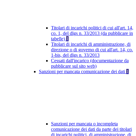
Titolari di incarichi politici di cui all'art. 14,
co. 1, del dlgs n. 33/2013 (da pubblicare in
tabelle)
1
Titolari di incarichi di amministrazione, di
direzione o di governo di cui all'art. 14, co.
1-bis, del dlgs n. 33/2013
Cessati dall'incarico (documentazione da
pubblicare sul sito web)
Sanzioni per mancata comunicazione dei dati
1
Sanzioni per mancata o incompleta
comunicazione dei dati da parte dei titolari
di incarichi politici, di amministrazione, di