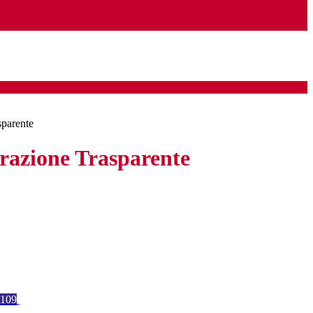
sparente
azione Trasparente
109