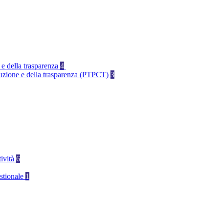
 e della trasparenza
4
rruzione e della trasparenza (PTPCT)
3
tività
6
stionale
1