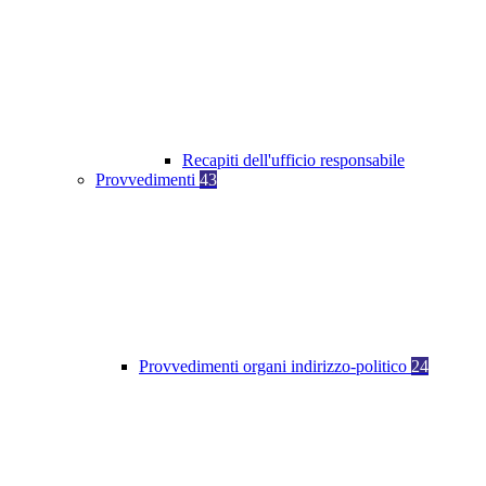
Recapiti dell'ufficio responsabile
Provvedimenti
43
Provvedimenti organi indirizzo-politico
24