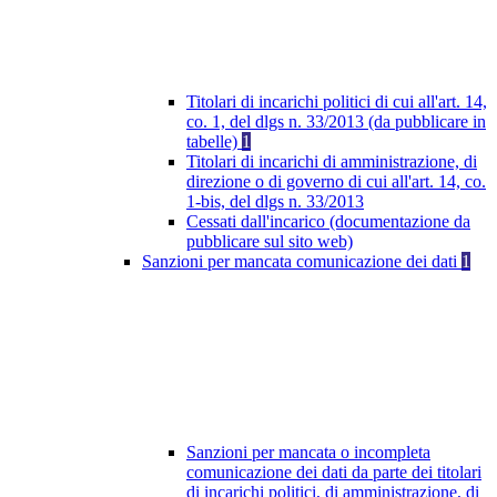
Titolari di incarichi politici di cui all'art. 14,
co. 1, del dlgs n. 33/2013 (da pubblicare in
tabelle)
1
Titolari di incarichi di amministrazione, di
direzione o di governo di cui all'art. 14, co.
1-bis, del dlgs n. 33/2013
Cessati dall'incarico (documentazione da
pubblicare sul sito web)
Sanzioni per mancata comunicazione dei dati
1
Sanzioni per mancata o incompleta
comunicazione dei dati da parte dei titolari
di incarichi politici, di amministrazione, di