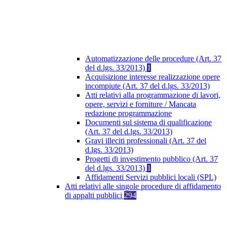
Automatizzazione delle procedure (Art. 37
del d.lgs. 33/2013)
1
Acquisizione interesse realizzazione opere
incompiute (Art. 37 del d.lgs. 33/2013)
Atti relativi alla programmazione di lavori,
opere, servizi e forniture / Mancata
redazione programmazione
Documenti sul sistema di qualificazione
(Art. 37 del d.lgs. 33/2013)
Gravi illeciti professionali (Art. 37 del
d.lgs. 33/2013)
Progetti di investimento pubblico (Art. 37
del d.lgs. 33/2013)
1
Affidamenti Servizi pubblici locali (SPL)
Atti relativi alle singole procedure di affidamento
di appalti pubblici
294