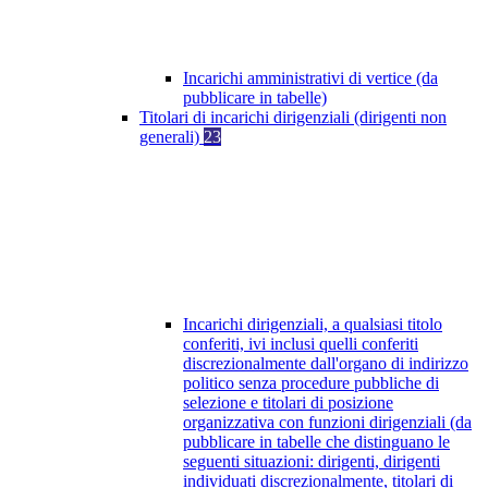
Incarichi amministrativi di vertice (da
pubblicare in tabelle)
Titolari di incarichi dirigenziali (dirigenti non
generali)
23
Incarichi dirigenziali, a qualsiasi titolo
conferiti, ivi inclusi quelli conferiti
discrezionalmente dall'organo di indirizzo
politico senza procedure pubbliche di
selezione e titolari di posizione
organizzativa con funzioni dirigenziali (da
pubblicare in tabelle che distinguano le
seguenti situazioni: dirigenti, dirigenti
individuati discrezionalmente, titolari di