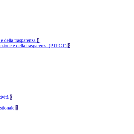
 e della trasparenza
4
rruzione e della trasparenza (PTPCT)
3
tività
6
stionale
1