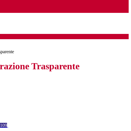
sparente
azione Trasparente
109