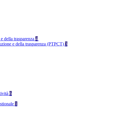
 e della trasparenza
4
rruzione e della trasparenza (PTPCT)
3
tività
6
stionale
1