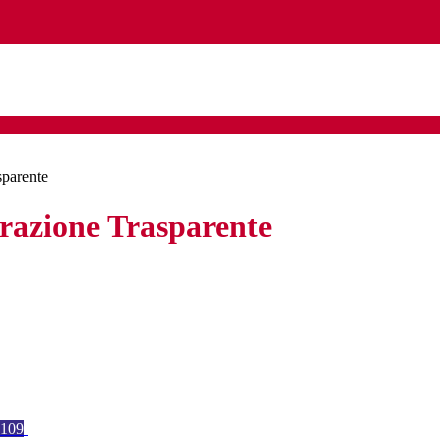
sparente
azione Trasparente
109