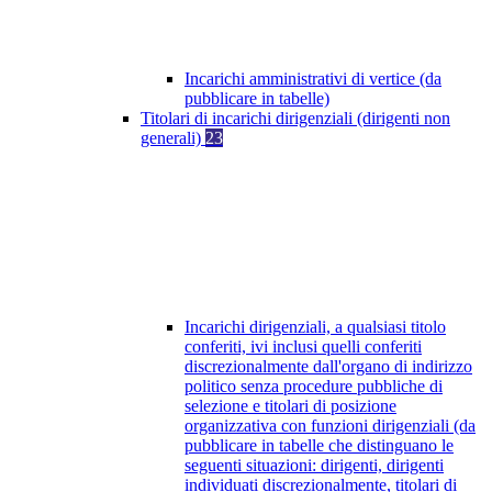
Incarichi amministrativi di vertice (da
pubblicare in tabelle)
Titolari di incarichi dirigenziali (dirigenti non
generali)
23
Incarichi dirigenziali, a qualsiasi titolo
conferiti, ivi inclusi quelli conferiti
discrezionalmente dall'organo di indirizzo
politico senza procedure pubbliche di
selezione e titolari di posizione
organizzativa con funzioni dirigenziali (da
pubblicare in tabelle che distinguano le
seguenti situazioni: dirigenti, dirigenti
individuati discrezionalmente, titolari di