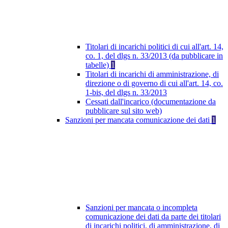
Titolari di incarichi politici di cui all'art. 14,
co. 1, del dlgs n. 33/2013 (da pubblicare in
tabelle)
1
Titolari di incarichi di amministrazione, di
direzione o di governo di cui all'art. 14, co.
1-bis, del dlgs n. 33/2013
Cessati dall'incarico (documentazione da
pubblicare sul sito web)
Sanzioni per mancata comunicazione dei dati
1
Sanzioni per mancata o incompleta
comunicazione dei dati da parte dei titolari
di incarichi politici, di amministrazione, di