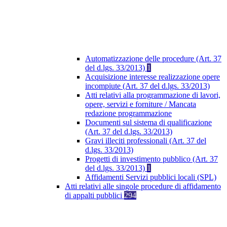
Automatizzazione delle procedure (Art. 37
del d.lgs. 33/2013)
1
Acquisizione interesse realizzazione opere
incompiute (Art. 37 del d.lgs. 33/2013)
Atti relativi alla programmazione di lavori,
opere, servizi e forniture / Mancata
redazione programmazione
Documenti sul sistema di qualificazione
(Art. 37 del d.lgs. 33/2013)
Gravi illeciti professionali (Art. 37 del
d.lgs. 33/2013)
Progetti di investimento pubblico (Art. 37
del d.lgs. 33/2013)
1
Affidamenti Servizi pubblici locali (SPL)
Atti relativi alle singole procedure di affidamento
di appalti pubblici
294