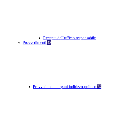
Recapiti dell'ufficio responsabile
Provvedimenti
43
Provvedimenti organi indirizzo-politico
24