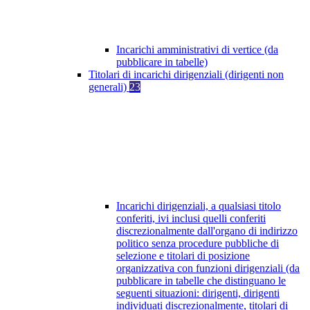
Incarichi amministrativi di vertice (da
pubblicare in tabelle)
Titolari di incarichi dirigenziali (dirigenti non
generali)
23
Incarichi dirigenziali, a qualsiasi titolo
conferiti, ivi inclusi quelli conferiti
discrezionalmente dall'organo di indirizzo
politico senza procedure pubbliche di
selezione e titolari di posizione
organizzativa con funzioni dirigenziali (da
pubblicare in tabelle che distinguano le
seguenti situazioni: dirigenti, dirigenti
individuati discrezionalmente, titolari di