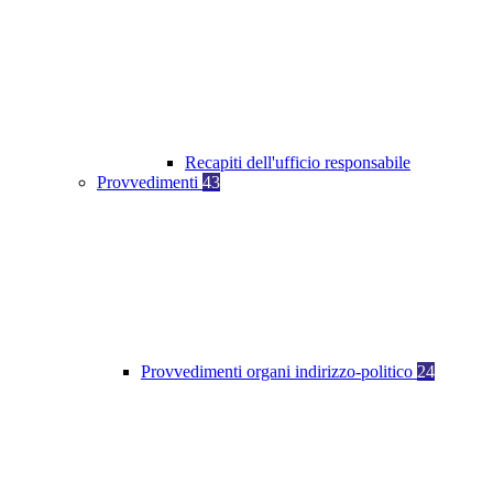
Recapiti dell'ufficio responsabile
Provvedimenti
43
Provvedimenti organi indirizzo-politico
24