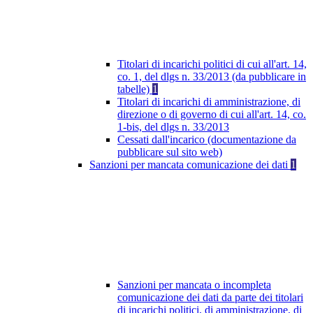
Titolari di incarichi politici di cui all'art. 14,
co. 1, del dlgs n. 33/2013 (da pubblicare in
tabelle)
1
Titolari di incarichi di amministrazione, di
direzione o di governo di cui all'art. 14, co.
1-bis, del dlgs n. 33/2013
Cessati dall'incarico (documentazione da
pubblicare sul sito web)
Sanzioni per mancata comunicazione dei dati
1
Sanzioni per mancata o incompleta
comunicazione dei dati da parte dei titolari
di incarichi politici, di amministrazione, di