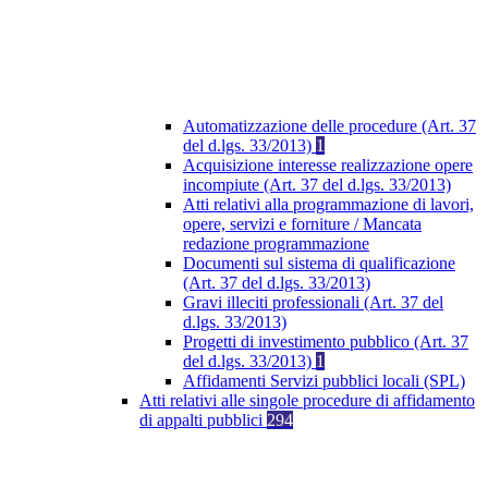
Automatizzazione delle procedure (Art. 37
del d.lgs. 33/2013)
1
Acquisizione interesse realizzazione opere
incompiute (Art. 37 del d.lgs. 33/2013)
Atti relativi alla programmazione di lavori,
opere, servizi e forniture / Mancata
redazione programmazione
Documenti sul sistema di qualificazione
(Art. 37 del d.lgs. 33/2013)
Gravi illeciti professionali (Art. 37 del
d.lgs. 33/2013)
Progetti di investimento pubblico (Art. 37
del d.lgs. 33/2013)
1
Affidamenti Servizi pubblici locali (SPL)
Atti relativi alle singole procedure di affidamento
di appalti pubblici
294