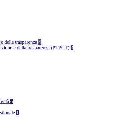
 e della trasparenza
4
rruzione e della trasparenza (PTPCT)
3
tività
6
stionale
1