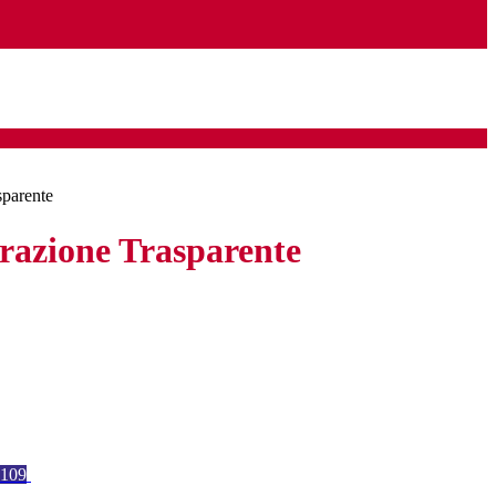
sparente
azione Trasparente
109