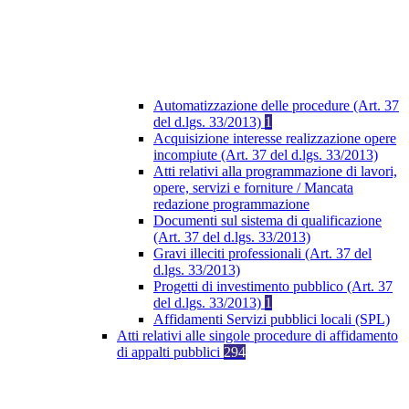
Automatizzazione delle procedure (Art. 37
del d.lgs. 33/2013)
1
Acquisizione interesse realizzazione opere
incompiute (Art. 37 del d.lgs. 33/2013)
Atti relativi alla programmazione di lavori,
opere, servizi e forniture / Mancata
redazione programmazione
Documenti sul sistema di qualificazione
(Art. 37 del d.lgs. 33/2013)
Gravi illeciti professionali (Art. 37 del
d.lgs. 33/2013)
Progetti di investimento pubblico (Art. 37
del d.lgs. 33/2013)
1
Affidamenti Servizi pubblici locali (SPL)
Atti relativi alle singole procedure di affidamento
di appalti pubblici
294