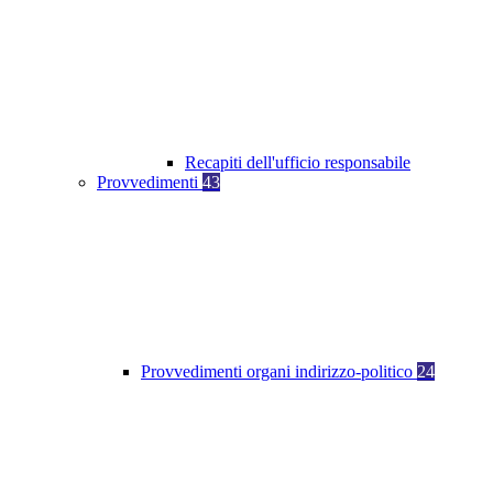
Recapiti dell'ufficio responsabile
Provvedimenti
43
Provvedimenti organi indirizzo-politico
24