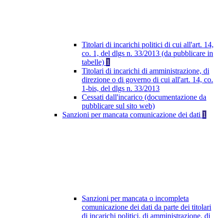
Titolari di incarichi politici di cui all'art. 14,
co. 1, del dlgs n. 33/2013 (da pubblicare in
tabelle)
1
Titolari di incarichi di amministrazione, di
direzione o di governo di cui all'art. 14, co.
1-bis, del dlgs n. 33/2013
Cessati dall'incarico (documentazione da
pubblicare sul sito web)
Sanzioni per mancata comunicazione dei dati
1
Sanzioni per mancata o incompleta
comunicazione dei dati da parte dei titolari
di incarichi politici, di amministrazione, di