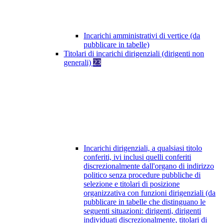
Incarichi amministrativi di vertice (da
pubblicare in tabelle)
Titolari di incarichi dirigenziali (dirigenti non
generali)
23
Incarichi dirigenziali, a qualsiasi titolo
conferiti, ivi inclusi quelli conferiti
discrezionalmente dall'organo di indirizzo
politico senza procedure pubbliche di
selezione e titolari di posizione
organizzativa con funzioni dirigenziali (da
pubblicare in tabelle che distinguano le
seguenti situazioni: dirigenti, dirigenti
individuati discrezionalmente, titolari di