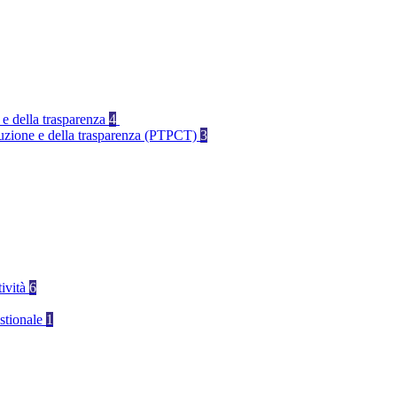
 e della trasparenza
4
rruzione e della trasparenza (PTPCT)
3
tività
6
stionale
1