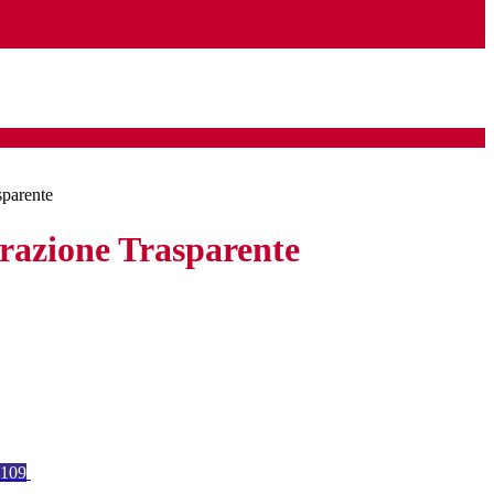
sparente
azione Trasparente
109