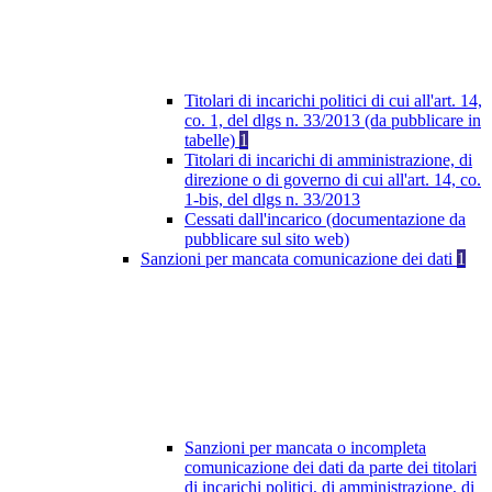
Titolari di incarichi politici di cui all'art. 14,
co. 1, del dlgs n. 33/2013 (da pubblicare in
tabelle)
1
Titolari di incarichi di amministrazione, di
direzione o di governo di cui all'art. 14, co.
1-bis, del dlgs n. 33/2013
Cessati dall'incarico (documentazione da
pubblicare sul sito web)
Sanzioni per mancata comunicazione dei dati
1
Sanzioni per mancata o incompleta
comunicazione dei dati da parte dei titolari
di incarichi politici, di amministrazione, di