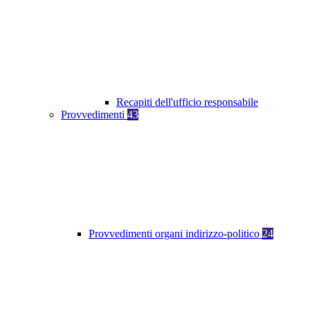
Recapiti dell'ufficio responsabile
Provvedimenti
43
Provvedimenti organi indirizzo-politico
24