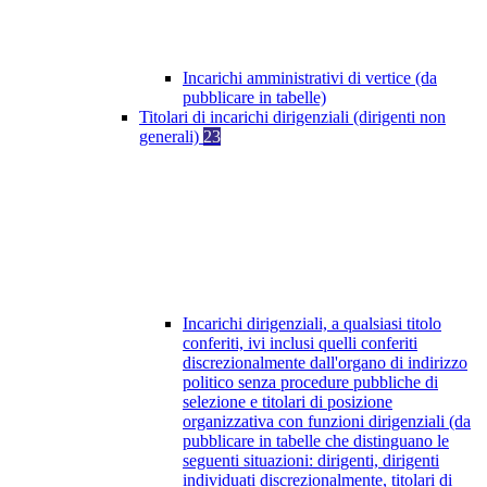
Incarichi amministrativi di vertice (da
pubblicare in tabelle)
Titolari di incarichi dirigenziali (dirigenti non
generali)
23
Incarichi dirigenziali, a qualsiasi titolo
conferiti, ivi inclusi quelli conferiti
discrezionalmente dall'organo di indirizzo
politico senza procedure pubbliche di
selezione e titolari di posizione
organizzativa con funzioni dirigenziali (da
pubblicare in tabelle che distinguano le
seguenti situazioni: dirigenti, dirigenti
individuati discrezionalmente, titolari di