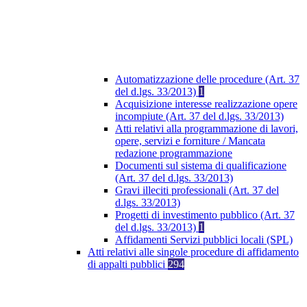
Automatizzazione delle procedure (Art. 37
del d.lgs. 33/2013)
1
Acquisizione interesse realizzazione opere
incompiute (Art. 37 del d.lgs. 33/2013)
Atti relativi alla programmazione di lavori,
opere, servizi e forniture / Mancata
redazione programmazione
Documenti sul sistema di qualificazione
(Art. 37 del d.lgs. 33/2013)
Gravi illeciti professionali (Art. 37 del
d.lgs. 33/2013)
Progetti di investimento pubblico (Art. 37
del d.lgs. 33/2013)
1
Affidamenti Servizi pubblici locali (SPL)
Atti relativi alle singole procedure di affidamento
di appalti pubblici
294