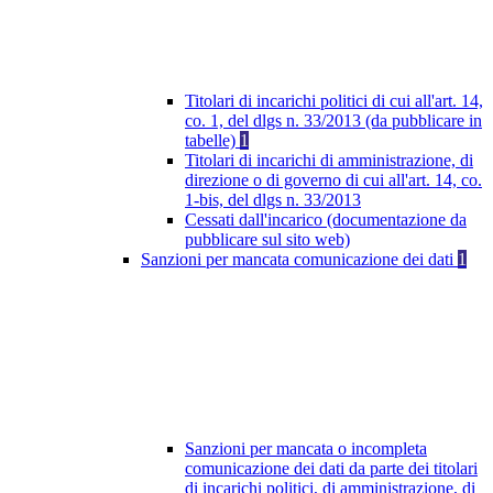
Titolari di incarichi politici di cui all'art. 14,
co. 1, del dlgs n. 33/2013 (da pubblicare in
tabelle)
1
Titolari di incarichi di amministrazione, di
direzione o di governo di cui all'art. 14, co.
1-bis, del dlgs n. 33/2013
Cessati dall'incarico (documentazione da
pubblicare sul sito web)
Sanzioni per mancata comunicazione dei dati
1
Sanzioni per mancata o incompleta
comunicazione dei dati da parte dei titolari
di incarichi politici, di amministrazione, di