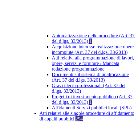
Automatizzazione delle procedure (Art. 37
del d.lgs. 33/2013)
1
Acquisizione interesse realizzazione opere
incompiute (Art. 37 del d.lgs. 33/2013)
Atti relativi alla programmazione di lavori,
opere, servizi e forniture / Mancata
redazione programmazione
Documenti sul sistema di qualificazione
(Art. 37 del d.lgs. 33/2013)
Gravi illeciti professionali (Art. 37 del
d.lgs. 33/2013)
Progetti di investimento pubblico (Art. 37
del d.lgs. 33/2013)
1
Affidamenti Servizi pubblici locali (SPL)
Atti relativi alle singole procedure di affidamento
di appalti pubblici
294