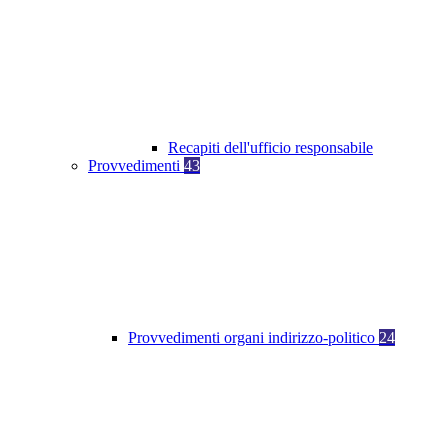
Recapiti dell'ufficio responsabile
Provvedimenti
43
Provvedimenti organi indirizzo-politico
24