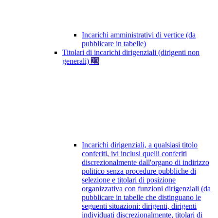
Incarichi amministrativi di vertice (da
pubblicare in tabelle)
Titolari di incarichi dirigenziali (dirigenti non
generali)
23
Incarichi dirigenziali, a qualsiasi titolo
conferiti, ivi inclusi quelli conferiti
discrezionalmente dall'organo di indirizzo
politico senza procedure pubbliche di
selezione e titolari di posizione
organizzativa con funzioni dirigenziali (da
pubblicare in tabelle che distinguano le
seguenti situazioni: dirigenti, dirigenti
individuati discrezionalmente, titolari di