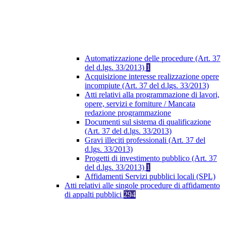
Automatizzazione delle procedure (Art. 37
del d.lgs. 33/2013)
1
Acquisizione interesse realizzazione opere
incompiute (Art. 37 del d.lgs. 33/2013)
Atti relativi alla programmazione di lavori,
opere, servizi e forniture / Mancata
redazione programmazione
Documenti sul sistema di qualificazione
(Art. 37 del d.lgs. 33/2013)
Gravi illeciti professionali (Art. 37 del
d.lgs. 33/2013)
Progetti di investimento pubblico (Art. 37
del d.lgs. 33/2013)
1
Affidamenti Servizi pubblici locali (SPL)
Atti relativi alle singole procedure di affidamento
di appalti pubblici
294