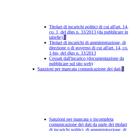
Titolari di incarichi politici di cui all'art. 14,
co. 1, del dlgs n. 33/2013 (da pubblicare in
tabelle)
1
Titolari di incarichi di amministrazione, di
direzione o di governo di cui all'art. 14, co.
1-bis, del dlgs n. 33/2013
Cessati dall'incarico (documentazione da
pubblicare sul sito web)
Sanzioni per mancata comunicazione dei dati
1
Sanzioni per mancata o incompleta
comunicazione dei dati da parte dei titolari
di incarichi politici, di amministrazione, di