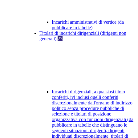
Incarichi amministrativi di vertice (da
pubblicare in tabelle)
Titolari di incarichi dirigenziali (dirigenti non
generali)
23
Incarichi dirigenziali, a qualsiasi titolo
conferiti, ivi inclusi quelli conferiti
discrezionalmente dall'organo di indirizzo
politico senza procedure pubbliche di
selezione e titolari di posizione
organizzativa con funzioni dirigenziali (da
pubblicare in tabelle che distinguano le
seguenti situazioni: dirigenti, dirigenti
individuati discrezionalmente, titolari di