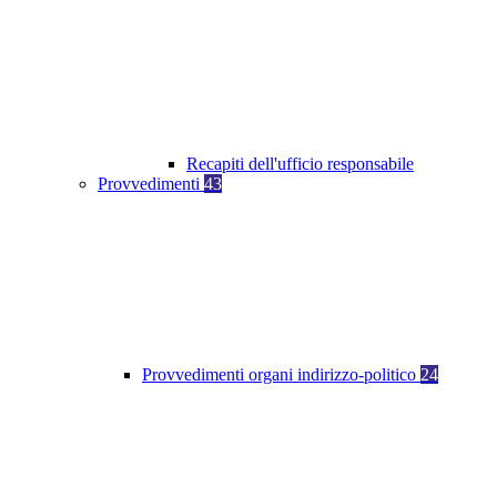
Recapiti dell'ufficio responsabile
Provvedimenti
43
Provvedimenti organi indirizzo-politico
24