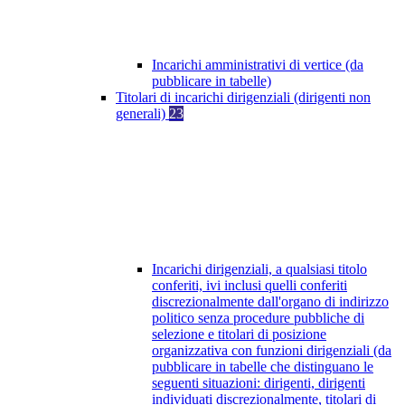
Incarichi amministrativi di vertice (da
pubblicare in tabelle)
Titolari di incarichi dirigenziali (dirigenti non
generali)
23
Incarichi dirigenziali, a qualsiasi titolo
conferiti, ivi inclusi quelli conferiti
discrezionalmente dall'organo di indirizzo
politico senza procedure pubbliche di
selezione e titolari di posizione
organizzativa con funzioni dirigenziali (da
pubblicare in tabelle che distinguano le
seguenti situazioni: dirigenti, dirigenti
individuati discrezionalmente, titolari di