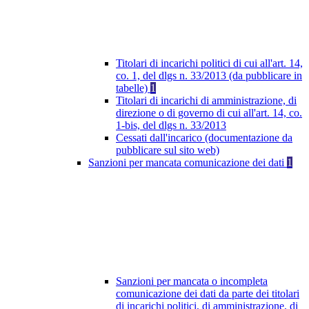
Titolari di incarichi politici di cui all'art. 14,
co. 1, del dlgs n. 33/2013 (da pubblicare in
tabelle)
1
Titolari di incarichi di amministrazione, di
direzione o di governo di cui all'art. 14, co.
1-bis, del dlgs n. 33/2013
Cessati dall'incarico (documentazione da
pubblicare sul sito web)
Sanzioni per mancata comunicazione dei dati
1
Sanzioni per mancata o incompleta
comunicazione dei dati da parte dei titolari
di incarichi politici, di amministrazione, di