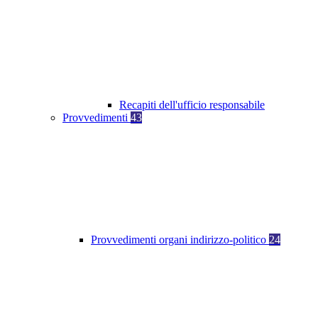
Recapiti dell'ufficio responsabile
Provvedimenti
43
Provvedimenti organi indirizzo-politico
24