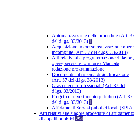
Automatizzazione delle procedure (Art. 37
del d.lgs. 33/2013)
1
Acquisizione interesse realizzazione opere
incompiute (Art. 37 del d.lgs. 33/2013)
Atti relativi alla programmazione di lavori,
opere, servizi e forniture / Mancata
redazione programmazione
Documenti sul sistema di qualificazione
(Art. 37 del d.lgs. 33/2013)
Gravi illeciti professionali (Art. 37 del
d.lgs. 33/2013)
Progetti di investimento pubblico (Art. 37
del d.lgs. 33/2013)
1
Affidamenti Servizi pubblici locali (SPL)
Atti relativi alle singole procedure di affidamento
di appalti pubblici
294