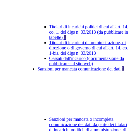
Titolari di incarichi politici di cui all'art. 14,
co. 1, del dlgs n. 33/2013 (da pubblicare in
tabelle)
1
Titolari di incarichi di amministrazione, di
direzione o di governo di cui all'art. 14, co.
1-bis, del dlgs n. 33/2013
Cessati dall'incarico (documentazione da
pubblicare sul sito web)
Sanzioni per mancata comunicazione dei dati
1
Sanzioni per mancata o incompleta
comunicazione dei dati da parte dei titolari
di incarichi politici, di amministrazione, di