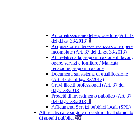
Automatizzazione delle procedure (Art. 37
del d.lgs. 33/2013)
1
Acquisizione interesse realizzazione opere
incompiute (Art. 37 del d.lgs. 33/2013)
Atti relativi alla programmazione di lavori,
opere, servizi e forniture / Mancata
redazione programmazione
Documenti sul sistema di qualificazione
(Art. 37 del d.lgs. 33/2013)
Gravi illeciti professionali (Art. 37 del
d.lgs. 33/2013)
Progetti di investimento pubblico (Art. 37
del d.lgs. 33/2013)
1
Affidamenti Servizi pubblici locali (SPL)
Atti relativi alle singole procedure di affidamento
di appalti pubblici
294