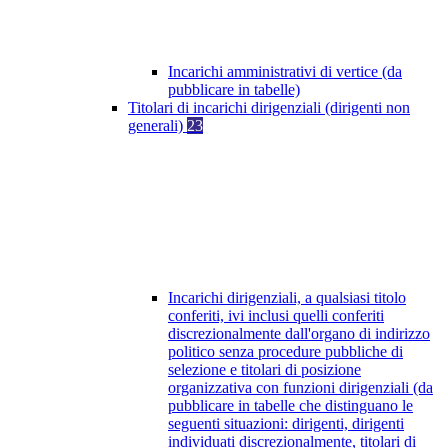
Incarichi amministrativi di vertice (da
pubblicare in tabelle)
Titolari di incarichi dirigenziali (dirigenti non
generali)
23
Incarichi dirigenziali, a qualsiasi titolo
conferiti, ivi inclusi quelli conferiti
discrezionalmente dall'organo di indirizzo
politico senza procedure pubbliche di
selezione e titolari di posizione
organizzativa con funzioni dirigenziali (da
pubblicare in tabelle che distinguano le
seguenti situazioni: dirigenti, dirigenti
individuati discrezionalmente, titolari di