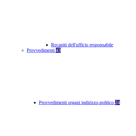
Recapiti dell'ufficio responsabile
Provvedimenti
43
Provvedimenti organi indirizzo-politico
24