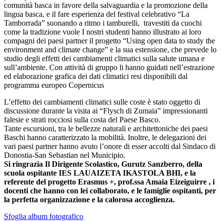
comunità basca in favore della salvaguardia e la promozione della
lingua basca, e il fare esperienza del festival celebrativo “La
Tamborrada” suonando a ritmo i tamburelli, travestiti da cuochi
come la tradizione vuole I nostri studenti hanno illustrato ai loro
compagni dei paesi partner il progetto “Using open data to study the
environment and climate change” e la sua estensione, che prevede lo
studio degli effetti dei cambiamenti climatici sulla salute umana e
sull’ambiente. Con attività di gruppo li hanno guidati nell’estrazione
ed elaborazione grafica dei dati climatici resi disponibili dal
programma europeo Copernicus
L’effetto dei cambiamenti climatici sulle coste è stato oggetto di
discussione durante la visita ai “Flysch di Zumaia” impressionanti
falesie e strati rocciosi sulla costa del Paese Basco.
Tante escursioni, tra le bellezze naturali e architettoniche dei paesi
Baschi hanno caratterizzato la mobilità. Inoltre, le delegazioni dei
vari paesi partner hanno avuto l’onore di esser accolti dal Sindaco di
Donostia-San Sebastian nel Municipio.
Si ringrazia Il Dirigente Scolastico, Gurutz Sanzberro, della
scuola ospitante IES LAUAIZETA IKASTOLA BHI, e la
referente del progetto Erasmus +, prof.ssa Amaia Eizeiguirre , i
docenti che hanno con lei collaborato, e le famiglie ospitanti, per
la perfetta organizzazione e la calorosa accoglienza.
Sfoglia album fotografico