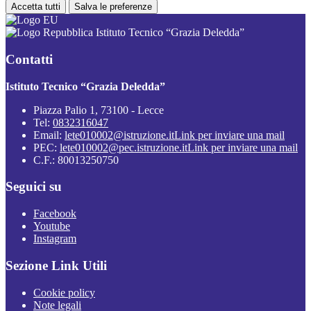
Accetta tutti
Salva le preferenze
Istituto Tecnico “Grazia Deledda”
Contatti
Istituto Tecnico “Grazia Deledda”
Piazza Palio 1, 73100 - Lecce
Tel:
0832316047
Email:
lete010002@istruzione.it
Link per inviare una mail
PEC:
lete010002@pec.istruzione.it
Link per inviare una mail
C.F.: 80013250750
Seguici su
Facebook
Youtube
Instagram
Sezione Link Utili
Cookie policy
Note legali