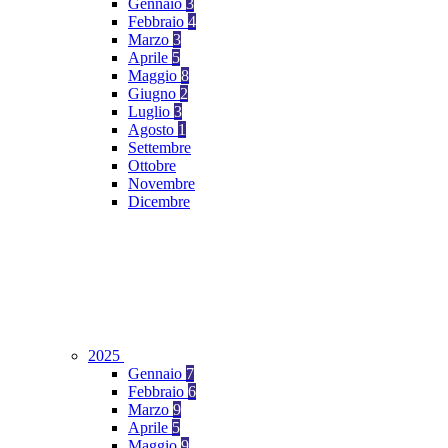
Gennaio
3
Febbraio
4
Marzo
3
Aprile
5
Maggio
8
Giugno
2
Luglio
3
Agosto
1
Settembre
Ottobre
Novembre
Dicembre
2025
Gennaio
7
Febbraio
6
Marzo
9
Aprile
5
Maggio
9