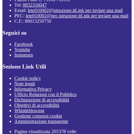
Tel:
0832316047
Email:
lete010002@istruzione.it
Link per inviare una mail
PEC:
lete010002@pec.istruzione.it
Link per inviare una mail
C.F.: 80013250750
Seguici su
Facebook
Youtube
Instagram
Sezione Link Utili
Cookie policy
Note legali
Informativa Privacy
Ufficio Relazioni con il Pubblico
Dichiarazione di accessibilità
Obiettivi di accessibilità
Whistleblowing
Gestione consensi cookie
Amministrazione trasparente
Pagina visualizzata
205378
volte