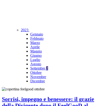
2023
Gennaio
Febbraio
Marzo
Aprile
Maggio
Giugno
Luglio
Agosto
Settembre
2
Ottobre
Novembre
Dicembre
Sorrisi, impegno e benessere: il grazie
della Dirigente dopo il FeelGooD al