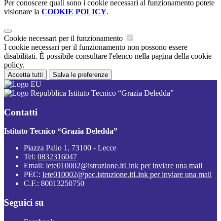
Per conoscere quali sono i cookie necessari al funzionamento potete
visionare la
COOKIE POLICY
.
Cookie necessari per il funzionamento
I cookie necessari per il funzionamento non possono essere
disabilitati. È possibile consultare l'elenco nella pagina della cookie
policy.
Accetta tutti
Salva le preferenze
Istituto Tecnico “Grazia Deledda”
Contatti
Istituto Tecnico “Grazia Deledda”
Piazza Palio 1, 73100 - Lecce
Tel:
0832316047
Email:
lete010002@istruzione.it
Link per inviare una mail
PEC:
lete010002@pec.istruzione.it
Link per inviare una mail
C.F.: 80013250750
Seguici su