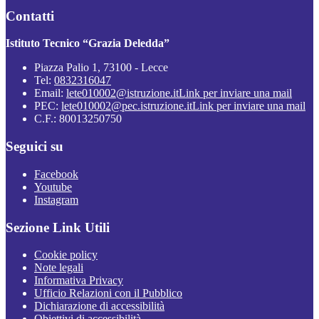
Contatti
Istituto Tecnico “Grazia Deledda”
Piazza Palio 1, 73100 - Lecce
Tel:
0832316047
Email:
lete010002@istruzione.it
Link per inviare una mail
PEC:
lete010002@pec.istruzione.it
Link per inviare una mail
C.F.: 80013250750
Seguici su
Facebook
Youtube
Instagram
Sezione Link Utili
Cookie policy
Note legali
Informativa Privacy
Ufficio Relazioni con il Pubblico
Dichiarazione di accessibilità
Obiettivi di accessibilità