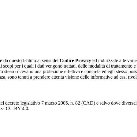
e da questo Istituto ai sensi del
Codice Privacy
ed indirizzate alle vari
i scopi per i quali i dati vengono trattati, delle modalità di trattamento 
sato stesso ricevano una protezione effettiva e concreta ed egli stesso poss
enza, sono tenuti a prendere attenta visione delle informative ad essi riv
del decreto legislativo 7 marzo 2005, n. 82 (CAD) e salvo dove diversamen
cenza CC-BY 4.0.