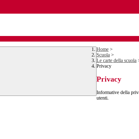
Home
>
Scuola
>
Le carte della scuola
Privacy
Privacy
Informative della priva
utenti.