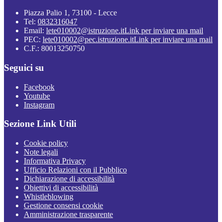
Piazza Palio 1, 73100 - Lecce
Tel:
0832316047
Email:
lete010002@istruzione.it
Link per inviare una mail
PEC:
lete010002@pec.istruzione.it
Link per inviare una mail
C.F.: 80013250750
Seguici su
Facebook
Youtube
Instagram
Sezione Link Utili
Cookie policy
Note legali
Informativa Privacy
Ufficio Relazioni con il Pubblico
Dichiarazione di accessibilità
Obiettivi di accessibilità
Whistleblowing
Gestione consensi cookie
Amministrazione trasparente