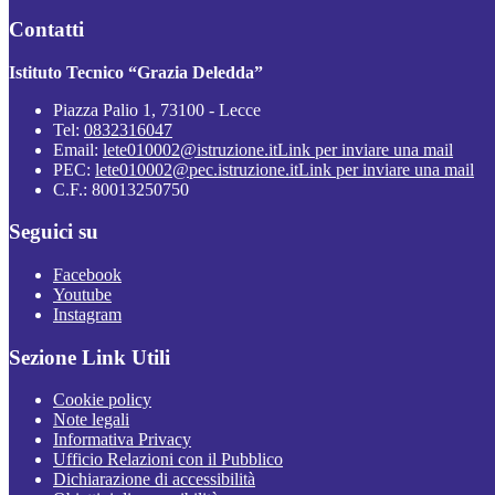
Contatti
Istituto Tecnico “Grazia Deledda”
Piazza Palio 1, 73100 - Lecce
Tel:
0832316047
Email:
lete010002@istruzione.it
Link per inviare una mail
PEC:
lete010002@pec.istruzione.it
Link per inviare una mail
C.F.: 80013250750
Seguici su
Facebook
Youtube
Instagram
Sezione Link Utili
Cookie policy
Note legali
Informativa Privacy
Ufficio Relazioni con il Pubblico
Dichiarazione di accessibilità