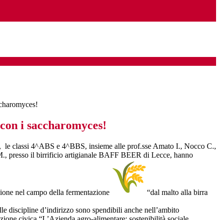
accharomyces!
 con i saccharomyces!
 le classi 4^ABS e 4^BBS, insieme alle prof.sse Amato I., Nocco C.,
., presso il birrificio artigianale BAFF BEER di Lecce, hanno
azione nel campo della fermentazione
“dal malto alla birra
e discipline d’indirizzo sono spendibili anche nell’ambito
zione civica “L’Azienda agro-alimentare: sostenibilità sociale,