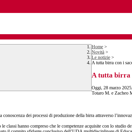
Home
>
Novità
>
Le notizie
>
A tutta birra con i s
A tutta birra
Oggi, 28 marzo 2025,
Totaro M. e Zacheo M
ella conoscenza dei processi di produzione della birra attraverso l’innov
 le classi hanno compreso che le competenze acquisite con lo studio dell
tuato il compito sfidante conclusivo dell’UDA multidisciplinare di Educa