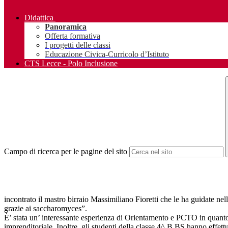
Didattica
Panoramica
Offerta formativa
I progetti delle classi
Educazione Civica-Curricolo d’Istituto
CTS Lecce - Polo Inclusione
Campo di ricerca per le pagine del sito
incontrato il mastro birraio Massimiliano Fioretti che le ha guidate n
grazie ai saccharomyces”.
È’ stata un’ interessante esperienza di Orientamento e PCTO in quanto
imprenditoriale. Inoltre, gli studenti della classe 4^ B BS hanno effet