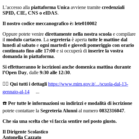
L’accesso alla
piattaforma Unica
avviene tramite
credenziali
SPID, CIE, CNS o eIDAS
.
Il nostro codice meccanografico è: lete010002
Oppure potete venire
direttamente nella nostra scuola
e compilare
il
modulo cartaceo
. La
segreteria
è aperta
tutte le mattine dal
lunedì al sabato
e
ogni martedì e giovedì pomeriggio con orario
continuato fino alle 17:00
e si occuperà di
inserire la vostra
domanda in piattaforma
.
Si effettueranno le iscrizioni anche domenica mattina durante
l’Open Day
, dalle
9:30 alle 12:30
.
👉🏻
Qui tutti i dettagli
https://www.mim.gov.it/.../scuola-dal-13-
gennaio-al-14
...
☎️
Per tutte le informazioni su indirizzi e modalità di iscrizione
potete contattare la
Segreteria Alunni
al numero
0832316047
.
Che sia una scelta che vi faccia sentire nel posto giusto.
Il Dirigente Scolastico
Antonella Cazzato