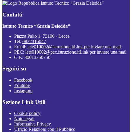
Istituto Tecnico “Grazia Deledda”
Contatti
Istituto Tecnico “Grazia Deledda”
Piazza Palio 1, 73100 - Lecce
Tel:
0832316047
Email:
lete010002@istruzione.it
Link per inviare una mail
PEC:
lete010002@pec.istruzione.it
Link per inviare una mail
C.F.: 80013250750
Seguici su
Facebook
Youtube
Instagram
Sezione Link Utili
Cookie policy
Note legali
Informativa Privacy
Ufficio Relazioni con il Pubblico