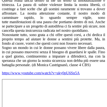
Questa realtà lascia dentro di me un senso di insoddisfazione e
tristezza. La paura di subire violenze limita la nostra libertà, ci
costringe a fare scelte che gli uomini raramente si trovano a dover
affrontare. La nostra attenzione costante, il nostro modo di
camminare rapido, lo sguardo sempre vigile, sono
tutte manifestazioni di una paura che portiamo dentro di noi. Anche
se partecipare a un progetto di autodifesa ci fa sentire più sicure, non
cancella questa insicurezza radicata nel nostro quotidiano.
Nonostante tutto, sono grata a chi offre questi corsi, a chi dedica il
proprio tempo ad aiutare le donne a sentirsi più protette. Ma, in
fondo al cuore, vorrei che questi corsi non fossero necessari.
Sogno un mondo in cui le donne possano vivere libere dalla paura,
in cui possano muoversi senza il bisogno di guardarsi le spalle. Fino
a quel giorno, continueremo a imparare a difenderci, ma con la
speranza che un giorno la nostra sicurezza non debba più essere una
battaglia personale. (di Monica Castrignanò, classe 4 CBS)
https://www.youtube.com/watch?v=uky0pU6Sn5A