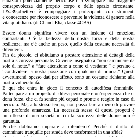
situazioni potenzialmente pericolose e a sviluppare una maggiore
consapevolezza del proprio corpo e dello spazio circostante.
L&#39;obiettivo è equipaggiare i partecipanti con strumenti
e conoscenze per riconoscere e prevenire la violenza di genere nella
vita quotidiana. (di Chanel Elia, classe 4CBS)
Essere donna significa vivere con un insieme di emozioni
contrastanti. C’è la bellezza della nostra forza e della nostra
resilienza, ma c’è anche un peso, quello della costante necessità di
difenderci.
Fin da piccole, ci abituiamo a prestare attenzione ai dettagli della
nostra sicurezza personale. Ci viene insegnato a “non camminare da
sole di notte,” a “fare attenzione a come ci vestiamo,” e persino a
“condividere la nostra posizione con qualcuno di fiducia.” Questi
avvertimenti, spesso dati per affetto, sono un costante richiamo alla
nostra vulnerabilità.
È qui che entra in gioco il concetto di autodifesa femminile.
Partecipare a un progetto di difesa personale è un’esperienza che ci
dona forza, che ci fa sentire più capaci e pronte a reagire in caso di
pericolo. Ma, allo stesso tempo, non posso fare a meno di provare
una profonda amarezza. La necessità stessa di questi progetti è
un riflesso di una società in cui la sicurezza delle donne non è
garantita.
Perché dobbiamo imparare a difenderci? Perché il diritto di
camminare tranquille per strada deve trasformarsi in una sfida?