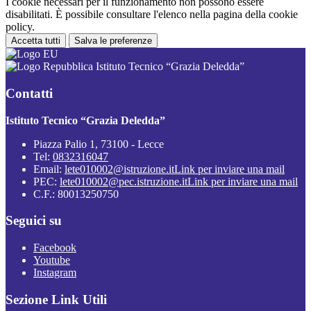
I cookie necessari per il funzionamento non possono essere
disabilitati. È possibile consultare l'elenco nella pagina della cookie
policy.
Accetta tutti
Salva le preferenze
Istituto Tecnico “Grazia Deledda”
Contatti
Istituto Tecnico “Grazia Deledda”
Piazza Palio 1, 73100 - Lecce
Tel:
0832316047
Email:
lete010002@istruzione.it
Link per inviare una mail
PEC:
lete010002@pec.istruzione.it
Link per inviare una mail
C.F.: 80013250750
Seguici su
Facebook
Youtube
Instagram
Sezione Link Utili