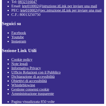
Tel:
0832316047
Email:
lete010002@istruzione.it
Link per inviare una mail
PEC:
lete010002@pec.istruzione.it
Link per inviare una mail
C.F.: 80013250750
Seguici su
Facebook
Youtube
Instagram
Sezione Link Utili
Cookie policy
Note legali
Informativa Privacy
Ufficio Relazioni con il Pubblico
Dichiarazione di accessibilità
Obiettivi di accessibilità
Whistleblowing
Gestione consensi cookie
Amministrazione trasparente
Pagina visualizzata
850
volte