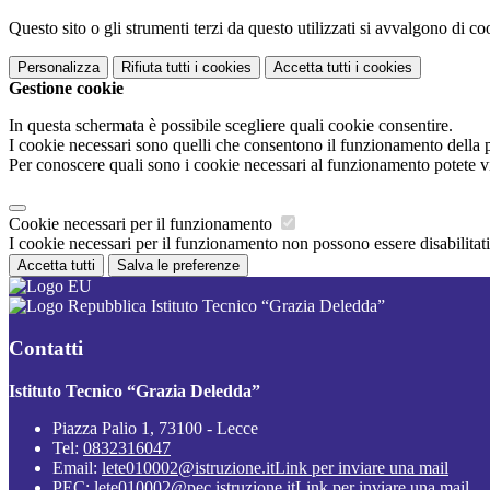
Questo sito o gli strumenti terzi da questo utilizzati si avvalgono di coo
Personalizza
Rifiuta tutti
i cookies
Accetta tutti
i cookies
Gestione cookie
In questa schermata è possibile scegliere quali cookie consentire.
I cookie necessari sono quelli che consentono il funzionamento della pi
Per conoscere quali sono i cookie necessari al funzionamento potete v
Cookie necessari per il funzionamento
I cookie necessari per il funzionamento non possono essere disabilitati.
Accetta tutti
Salva le preferenze
Istituto Tecnico “Grazia Deledda”
Contatti
Istituto Tecnico “Grazia Deledda”
Piazza Palio 1, 73100 - Lecce
Tel:
0832316047
Email:
lete010002@istruzione.it
Link per inviare una mail
PEC:
lete010002@pec.istruzione.it
Link per inviare una mail