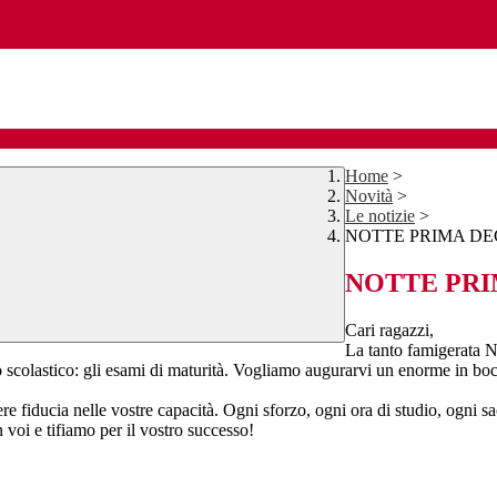
Home
>
Novità
>
Le notizie
>
NOTTE PRIMA DEG
NOTTE PRI
Cari ragazzi,
La tanto famigerat
o scolastico: gli esami di maturità. Vogliamo augurarvi un enorme in boc
iducia nelle vostre capacità. Ogni sforzo, ogni ora di studio, ogni sacrif
voi e tifiamo per il vostro successo!