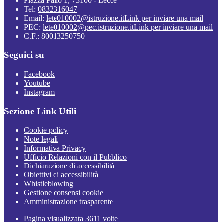
Piazza Palio 1, 73100 - Lecce
Tel:
0832316047
Email:
lete010002@istruzione.it
Link per inviare una mail
PEC:
lete010002@pec.istruzione.it
Link per inviare una mail
C.F.: 80013250750
Seguici su
Facebook
Youtube
Instagram
Sezione Link Utili
Cookie policy
Note legali
Informativa Privacy
Ufficio Relazioni con il Pubblico
Dichiarazione di accessibilità
Obiettivi di accessibilità
Whistleblowing
Gestione consensi cookie
Amministrazione trasparente
Pagina visualizzata
3611
volte