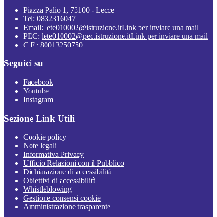
Piazza Palio 1, 73100 - Lecce
Tel:
0832316047
Email:
lete010002@istruzione.it
Link per inviare una mail
PEC:
lete010002@pec.istruzione.it
Link per inviare una mail
C.F.: 80013250750
Seguici su
Facebook
Youtube
Instagram
Sezione Link Utili
Cookie policy
Note legali
Informativa Privacy
Ufficio Relazioni con il Pubblico
Dichiarazione di accessibilità
Obiettivi di accessibilità
Whistleblowing
Gestione consensi cookie
Amministrazione trasparente