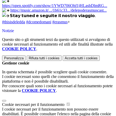
https://open.spotify.com/show/1YWD706Ohf1jHLasbDlmRG...
https://music.amazon.it/.../1b61c33.../delepoderasmuscast...
𝗦𝘁𝗮𝘆 𝘁𝘂𝗻𝗲𝗱 𝗲 𝘀𝗲𝗴𝘂𝗶𝘁𝗲 𝗶𝗹 𝗻𝗼𝘀𝘁𝗿𝗼 𝘃𝗶𝗮𝗴𝗴𝗶𝗼.
#thisisdeledda
#dcomedomani
#erasmus
+
Notizie
Questo sito o gli strumenti terzi da questo utilizzati si avvalgono di
cookie necessari al funzionamento ed utili alle finalità illustrate nella
COOKIE POLICY
.
Personalizza
Rifiuta tutti
i cookies
Accetta tutti
i cookies
Gestione cookie
In questa schermata è possibile scegliere quali cookie consentire.
I cookie necessari sono quelli che consentono il funzionamento della
piattaforma e non è possibile disabilitarli.
Per conoscere quali sono i cookie necessari al funzionamento potete
visionare la
COOKIE POLICY
.
Cookie necessari per il funzionamento
I cookie necessari per il funzionamento non possono essere
disabilitati. È possibile consultare l'elenco nella pagina della cookie