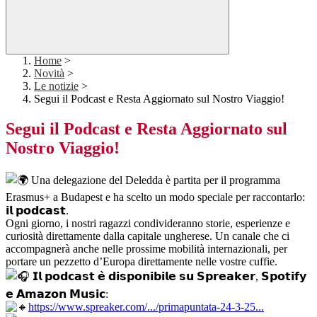
Home
>
Novità
>
Le notizie
>
Segui il Podcast e Resta Aggiornato sul Nostro Viaggio!
Segui il Podcast e Resta Aggiornato sul
Nostro Viaggio!
Una delegazione del Deledda è partita per il programma
Erasmus+ a Budapest e ha scelto un modo speciale per raccontarlo:
𝗶𝗹 𝗽𝗼𝗱𝗰𝗮𝘀𝘁.
Ogni giorno, i nostri ragazzi condivideranno storie, esperienze e
curiosità direttamente dalla capitale ungherese. Un canale che ci
accompagnerà anche nelle prossime mobilità internazionali, per
portare un pezzetto d’Europa direttamente nelle vostre cuffie.
𝗜𝗹 𝗽𝗼𝗱𝗰𝗮𝘀𝘁 𝗲̀ 𝗱𝗶𝘀𝗽𝗼𝗻𝗶𝗯𝗶𝗹𝗲 𝘀𝘂 𝗦𝗽𝗿𝗲𝗮𝗸𝗲𝗿, 𝗦𝗽𝗼𝘁𝗶𝗳𝘆
𝗲 𝗔𝗺𝗮𝘇𝗼𝗻 𝗠𝘂𝘀𝗶𝗰:
https://www.spreaker.com/.../primapuntata-24-3-25...