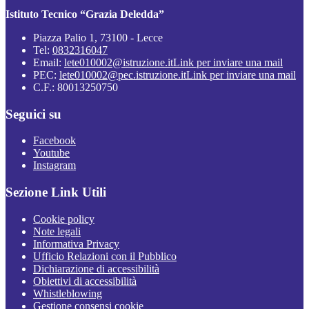
Istituto Tecnico “Grazia Deledda”
Piazza Palio 1, 73100 - Lecce
Tel:
0832316047
Email:
lete010002@istruzione.it
Link per inviare una mail
PEC:
lete010002@pec.istruzione.it
Link per inviare una mail
C.F.: 80013250750
Seguici su
Facebook
Youtube
Instagram
Sezione Link Utili
Cookie policy
Note legali
Informativa Privacy
Ufficio Relazioni con il Pubblico
Dichiarazione di accessibilità
Obiettivi di accessibilità
Whistleblowing
Gestione consensi cookie