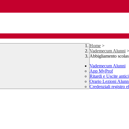
Home
>
Vademecum Alunni
Abbigliamento scolas
Vademecum Alunni
App MyProf
Ritardi e Uscite antic
Orario Lezioni Alunn
Credenziali registro e