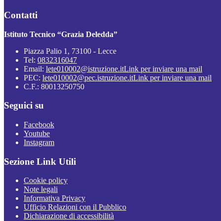
Contatti
Istituto Tecnico “Grazia Deledda”
Piazza Palio 1, 73100 - Lecce
Tel:
0832316047
Email:
lete010002@istruzione.it
Link per inviare una mail
PEC:
lete010002@pec.istruzione.it
Link per inviare una mail
C.F.: 80013250750
Seguici su
Facebook
Youtube
Instagram
Sezione Link Utili
Cookie policy
Note legali
Informativa Privacy
Ufficio Relazioni con il Pubblico
Dichiarazione di accessibilità