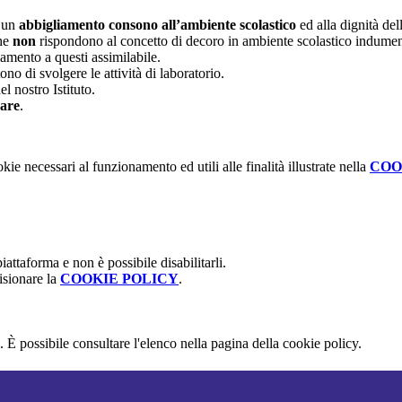
n un
abbigliamento consono all’ambiente scolastico
ed alla dignità dell
che
non
rispondono al concetto di decoro in ambiente scolastico indumen
iamento a questi assimilabile.
no di svolgere le attività di laboratorio.
l nostro Istituto.
nare
.
kie necessari al funzionamento ed utili alle finalità illustrate nella
COO
attaforma e non è possibile disabilitarli.
isionare la
COOKIE POLICY
.
 È possibile consultare l'elenco nella pagina della cookie policy.